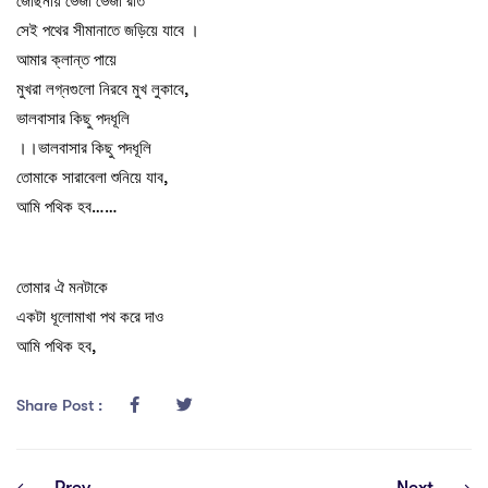
জোছনায় ভেজা ভেজা রাত
সেই পথের সীমানাতে জড়িয়ে যাবে ।
আমার ক্লান্ত পায়ে
মুখরা লগ্নগুলো নিরবে মুখ লুকাবে,
ভালবাসার কিছু পদধূলি
।।ভালবাসার কিছু পদধূলি
তোমাকে সারাবেলা শুনিয়ে যাব,
আমি পথিক হব……
তোমার ঐ মনটাকে
একটা ধূলোমাখা পথ করে দাও
আমি পথিক হব,
Share Post :
Prev
Next