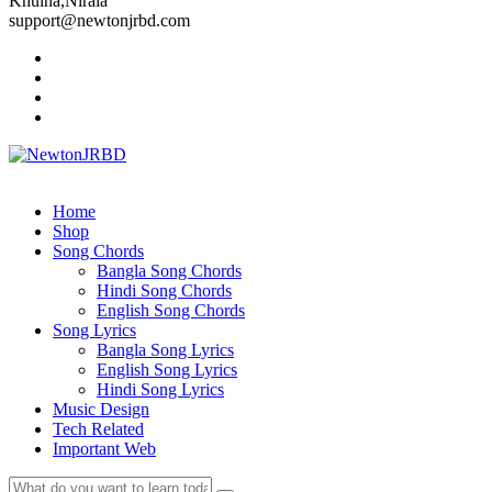
Khulna,Nirala
support@newtonjrbd.com
Home
Shop
Song Chords
Bangla Song Chords
Hindi Song Chords
English Song Chords
Song Lyrics
Bangla Song Lyrics
English Song Lyrics
Hindi Song Lyrics
Music Design
Tech Related
Important Web