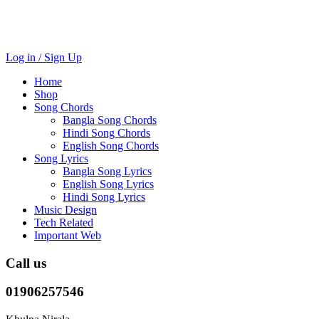
Log in / Sign Up
Home
Shop
Song Chords
Bangla Song Chords
Hindi Song Chords
English Song Chords
Song Lyrics
Bangla Song Lyrics
English Song Lyrics
Hindi Song Lyrics
Music Design
Tech Related
Important Web
Call us
01906257546