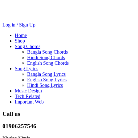
Log in / Sign Up
Home
Shop
Song Chords
Bangla Song Chords
Hindi Song Chords
English Song Chords
Song Lyrics
Bangla Song Lyrics
English Song Lyrics
Hindi Song Lyrics
Music Design
Tech Related
Important Web
Call us
01906257546