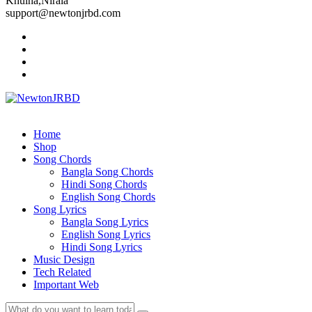
Khulna,Nirala
support@newtonjrbd.com
Home
Shop
Song Chords
Bangla Song Chords
Hindi Song Chords
English Song Chords
Song Lyrics
Bangla Song Lyrics
English Song Lyrics
Hindi Song Lyrics
Music Design
Tech Related
Important Web