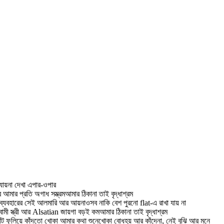
যায়না দেখা এপার-ওপার
ার প্রতি অগাধ সম্ভ্রমআমার ঠিকানা তাই বৃদ্ধাশ্রম
ব্যবহারের সেই আলমারি আর আয়নাওসব নাকি বেশ পুরনো flat-এ রাখা যায় না
ামী স্ত্রী আর Alsatian জায়গা বড়ই কমআমার ঠিকানা তাই বৃদ্ধাশ্রম
ট ফুলিয়ে কাঁদতো খোকা আমার কথা শুনেখোকা বোধহয় আর কাঁদেনা, নেই বুঝি আর মনে