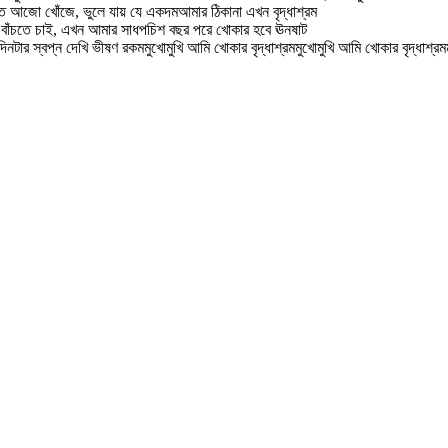
’হাত আজো খোঁজে, ভুলে যায় যে একদমআমার ঠিকানা এখন বৃদ্ধাশ্রম
বাঁচতে চাই, এখন আমার সাধপচিশ বছর পরে খোকার হবে ঊনষাট
 স্বপ্ন দেখি ভীষণ রকমমুখোমুখি আমি খোকার বৃদ্ধাশ্রমমুখোমুখি আমি খোকার বৃদ্ধাশ্রমমু