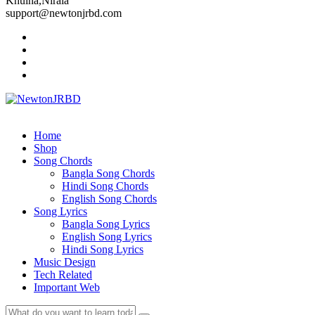
Khulna,Nirala
support@newtonjrbd.com
Home
Shop
Song Chords
Bangla Song Chords
Hindi Song Chords
English Song Chords
Song Lyrics
Bangla Song Lyrics
English Song Lyrics
Hindi Song Lyrics
Music Design
Tech Related
Important Web