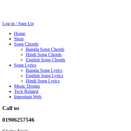
Log in / Sign Up
Home
Shop
Song Chords
Bangla Song Chords
Hindi Song Chords
English Song Chords
Song Lyrics
Bangla Song Lyrics
English Song Lyrics
Hindi Song Lyrics
Music Design
Tech Related
Important Web
Call us
01906257546