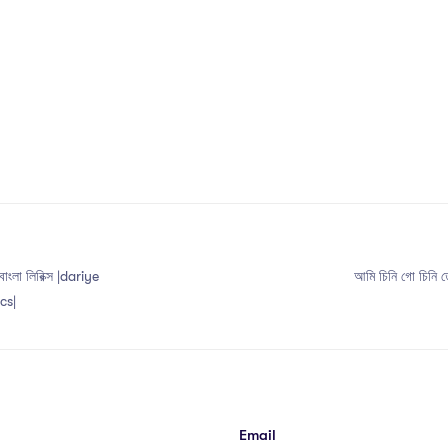
বাংলা লিরিক্স |dariye
আমি চিনি গো চিনি 
cs|
Email