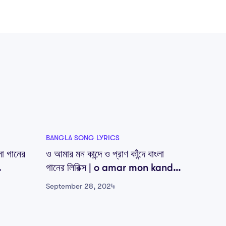
BANGLA SONG LYRICS
BANGLA 
া গানের
ও আমার মন কান্দে ও প্রাণ কাঁন্দে বাংলা
ও মাঝি ন
গানের লিরিক্স | o amar mon kande
o majh
o amar pran kande..lyrics
September 28, 2024
Septemb