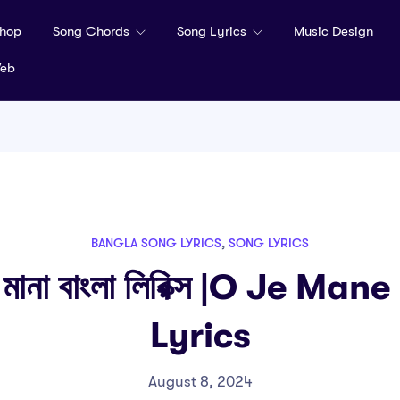
hop
Song Chords
Song Lyrics
Music Design
Web
BANGLA SONG LYRICS
,
SONG LYRICS
না মানা বাংলা লিরিক্স |o Je M
Lyrics
August 8, 2024