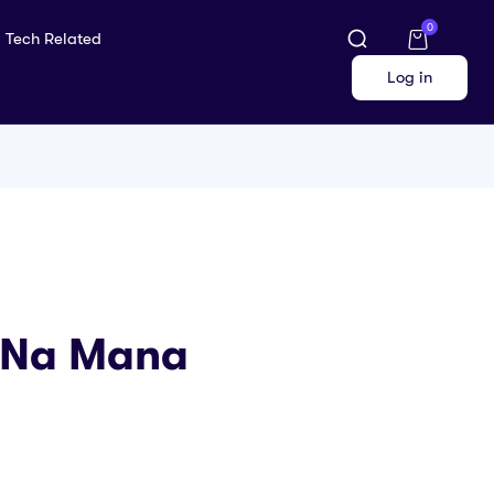
0
Tech Related
Log in
ane Na Mana