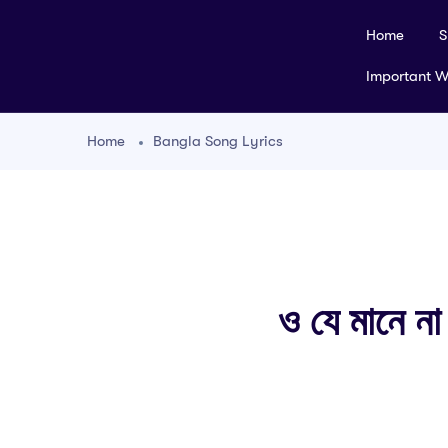
Home
S
Important 
Home
Bangla Song Lyrics
ও যে মানে 