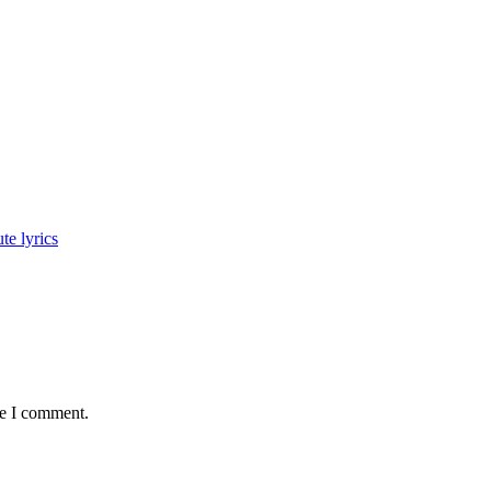
ute lyrics
me I comment.