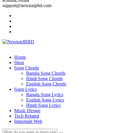
Khulna,Nirala
support@newtonjrbd.com
Home
Shop
Song Chords
Bangla Song Chords
Hindi Song Chords
English Song Chords
Song Lyrics
Bangla Song Lyrics
English Song Lyrics
Hindi Song Lyrics
Music Design
Tech Related
Important Web