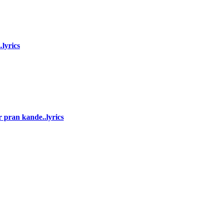
…lyrics
amar pran kande..lyrics