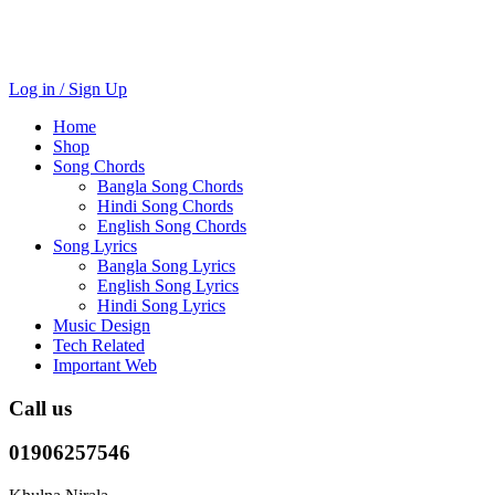
Log in / Sign Up
Home
Shop
Song Chords
Bangla Song Chords
Hindi Song Chords
English Song Chords
Song Lyrics
Bangla Song Lyrics
English Song Lyrics
Hindi Song Lyrics
Music Design
Tech Related
Important Web
Call us
01906257546