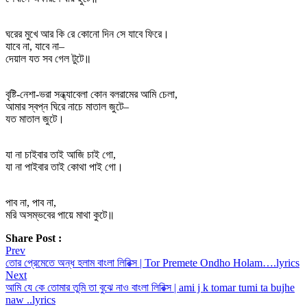
ঘরের মুখে আর কি রে কোনো দিন সে যাবে ফিরে।
যাবে না, যাবে না–
দেয়াল যত সব গেল টুটে॥
বৃষ্টি-নেশা-ভরা সন্ধ্যাবেলা কোন বলরামের আমি চেলা,
আমার স্বপ্ন ঘিরে নাচে মাতাল জুটে–
যত মাতাল জুটে।
যা না চাইবার তাই আজি চাই গো,
যা না পাইবার তাই কোথা পাই গো।
পাব না, পাব না,
মরি অসম্ভবের পায়ে মাথা কুটে॥
Share Post :
Post
Prev
তোর প্রেমেতে অন্ধ হলাম বাংলা লিরিক্স | Tor Premete Ondho Holam….lyrics
navigation
Next
আমি যে কে তোমার তুমি তা বুঝে নাও বাংলা লিরিক্স | ami j k tomar tumi ta bujhe
naw ..lyrics