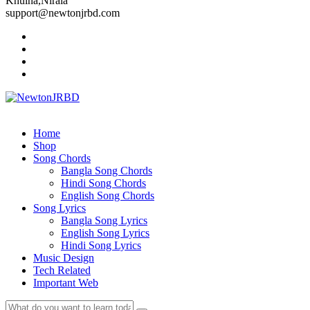
Khulna,Nirala
support@newtonjrbd.com
Home
Shop
Song Chords
Bangla Song Chords
Hindi Song Chords
English Song Chords
Song Lyrics
Bangla Song Lyrics
English Song Lyrics
Hindi Song Lyrics
Music Design
Tech Related
Important Web