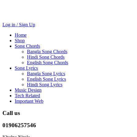
Log in / Sign Up
Home
Shop
Song Chords
Bangla Song Chords
Hindi Song Chords
English Song Chords
Song Lyrics
Bangla Song Lyrics
English Song Lyrics
Hindi Song Lyrics
Music Design
Tech Related
Important Web
Call us
01906257546