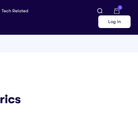
0
Tech Related
Log in
yrics