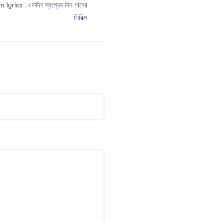
yrics | একদিন স্বপ্নের দিন গানের
লিরিক্স