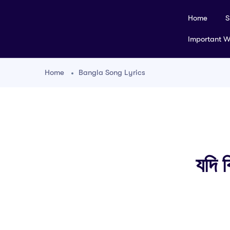
Home
S
Important 
Home
Bangla Song Lyrics
যদি 