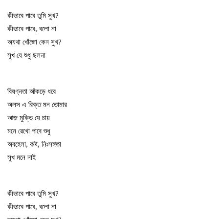
কীভাবে পাবে তুমি সুখ?
কীভাবে পাবে, বলো না
অযথা খোঁজো কেন সুখ?
সুখ যে শুধু ছলনা
বিষণ্নতা আঁকড়ে ধরে
অলস এ রিক্ত মন তোমার
আজ মুক্তি যে চায়
মনে রেখো পাবে শুধু
অবহেলা, কষ্ট, নিঃসঙ্গতা
সুখ মনে নাই
কীভাবে পাবে তুমি সুখ?
কীভাবে পাবে, বলো না