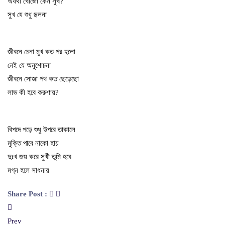
অযথা খোঁজো কেন সুখ?
সুখ যে শুধু ছলনা
জীবনে চেনা মুখ কত পর হলো
নেই যে অনুশোচনা
জীবনে সোজা পথ কত ছেড়েছো
লাভ কী হবে করুণায়?
বিপদে পড়ে শুধু উপরে তাকালে
মুক্তি পাবে নাকো হায়
দুঃখ জয় করে সুখী তুমি হবে
মগ্ন হলে সাধনায়
Share Post :
Prev