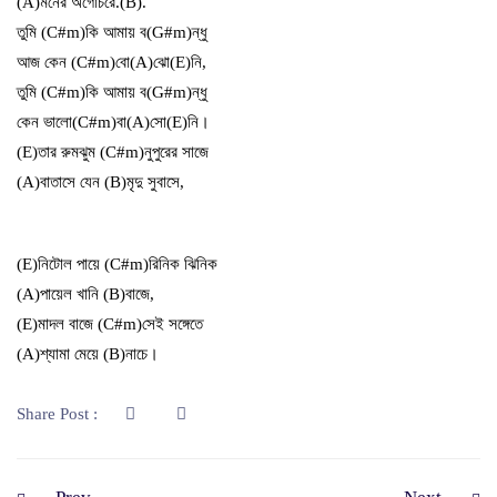
(A)মনের অগোচরে.(B).
তুমি (C#m)কি আমায় ব(G#m)ন্ধু
আজ কেন (C#m)বো(A)ঝো(E)নি,
তুমি (C#m)কি আমায় ব(G#m)ন্ধু
কেন ভালো(C#m)বা(A)সো(E)নি।
(E)তার রুমঝুম (C#m)নুপুরের সাজে
(A)বাতাসে যেন (B)মৃদু সুবাসে,
(E)নিটোল পায়ে (C#m)রিনিক ঝিনিক
(A)পায়েল খানি (B)বাজে,
(E)মাদল বাজে (C#m)সেই সঙ্গেতে
(A)শ্যামা মেয়ে (B)নাচে।
Share Post :