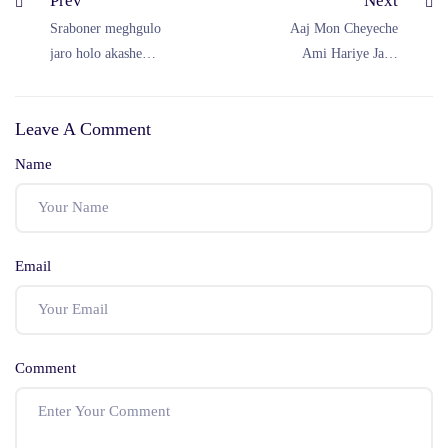
Prev
Next
Sraboner meghgulo
Aaj Mon Cheyeche
jaro holo akashe
Ami Hariye Jabo
Chords | শ্রাবনের
Song Chords | আজ
মেঘগুলো জড়ো হলো
মন চেয়েছে আমি হারিয়ে
Leave A Comment
আকাশে গানের কর্ড |
যাবো গানের কর্ড |
Bangla Guitar &
Bangla Guitar &
Name
Piano Chords
Piano Chords
Email
Comment