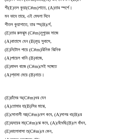
শী(E)তল কুয়া(C#m)শাতে, (A)তার স্পর্শে।
মন ভাবে তারে, এই মেঘলা দিনে
শীতল কুয়াশাতে, তার স্প(B)র্শে,
(E)তার রুমঝুম (C#m)নুপুরের সাজে
(A)বাতাসে যেন (B)মৃদু সুবাসে,
(E)নিটোল পায়ে (C#m)রিনিক ঝিনিক
(A)পায়েল খানি (B)বাজে,
(E)মাদল বাজে (C#m)সেই সঙ্গেতে
(A)শ্যামা মেয়ে (B)নাচে।
(E)চাঁদের অ(C#m)ধর যেন
(A)তোমার হা(B)সির মাঝে,
(E)সোনালী আ(C#m)বেশ কবে, (A)সাগর ধা(B)রে
(E)হৃদয়ের মা(C#m)ঝে কবে, (A)বেঁধেছি(B)লে বাঁধন,
(E)ভালোবাসা ত(C#m)বে কেন,