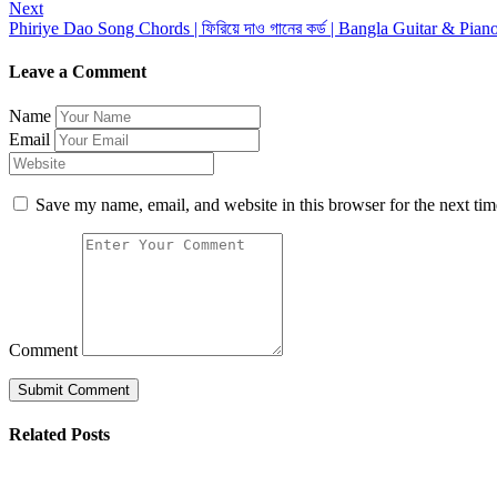
navigation
Next
Phiriye Dao Song Chords | ফিরিয়ে দাও গানের কর্ড | Bangla Guitar & Pia
Leave a Comment
Name
Email
Save my name, email, and website in this browser for the next ti
Comment
Related Posts