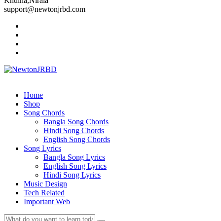
Khulna,Nirala
support@newtonjrbd.com
Home
Shop
Song Chords
Bangla Song Chords
Hindi Song Chords
English Song Chords
Song Lyrics
Bangla Song Lyrics
English Song Lyrics
Hindi Song Lyrics
Music Design
Tech Related
Important Web