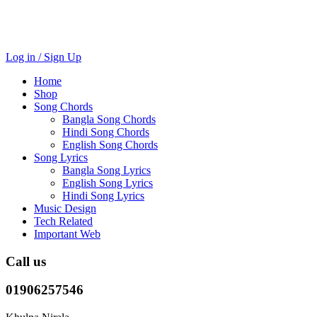
Log in / Sign Up
Home
Shop
Song Chords
Bangla Song Chords
Hindi Song Chords
English Song Chords
Song Lyrics
Bangla Song Lyrics
English Song Lyrics
Hindi Song Lyrics
Music Design
Tech Related
Important Web
Call us
01906257546